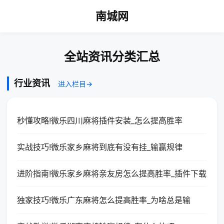
南城网
全站资讯分类汇总
行业资讯
进入栏目→
秒懂攻略!微乐四川麻将插件安装_怎么提高胜率
实战技巧!微乐家乡麻将到底有没有挂_输赢规律
进阶指南!微乐家乡麻将亲友房怎么提高胜率_插件下载
独家技巧!微乐广东麻将怎么提高胜率_为啥总是输