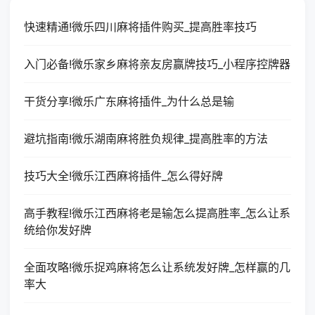
快速精通!微乐四川麻将插件购买_提高胜率技巧
入门必备!微乐家乡麻将亲友房赢牌技巧_小程序控牌器
干货分享!微乐广东麻将插件_为什么总是输
避坑指南!微乐湖南麻将胜负规律_提高胜率的方法
技巧大全!微乐江西麻将插件_怎么得好牌
高手教程!微乐江西麻将老是输怎么提高胜率_怎么让系
统给你发好牌
全面攻略!微乐捉鸡麻将怎么让系统发好牌_怎样赢的几
率大