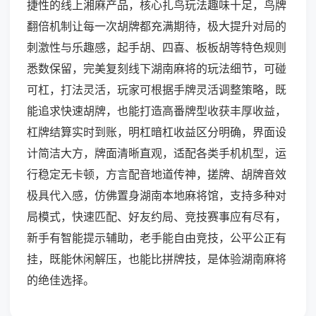
捷性的线上湘麻产品，核心扎鸟玩法趣味十足，鸟牌
翻倍机制让每一次胡牌都充满期待，极大提升对局的
刺激性与乐趣感，起手胡、四喜、板板胡等特色规则
悉数保留，完美复刻线下湖南麻将的玩法细节，可碰
可杠，打法灵活，玩家可根据手牌灵活调整策略，既
能追求快速胡牌，也能打造高番牌型收获丰厚收益，
杠牌结算实时到账，明杠暗杠收益区分明确，界面设
计简洁大方，牌面清晰直观，适配各类手机机型，运
行稳定无卡顿，方言配音地道传神，搓牌、胡牌音效
极具代入感，仿佛置身湖南本地麻将馆，支持多种对
局模式，快速匹配、好友约局、竞技赛事应有尽有，
新手有智能提示辅助，老手能自由竞技，公平公正有
挂，既能休闲解压，也能比拼牌技，是体验湖南麻将
的绝佳选择。