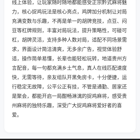
线上体验，让玩家随时随地都能感受正宗黔式麻将魅
力，核心捉鸡玩法是核心亮点，鸡牌加分机制让对局
充满变数与乐趣，不再是单一的胡牌竞技，点豆、闷
豆等杠牌规则，丰富对局玩法，提升策略性，可碰可
杠，胡牌灵活，支持多种人数对局，适配不同场景需
求，界面设计简洁清爽，无多余广告，视觉体验舒
适，操作简单易懂，长辈也能轻松玩转，地道贵州方
言配音，每一句都充满乡土气息，真人在线匹配速度
快，无需等待，亲友组队开黑免房卡，十分便捷，运
行稳定无故障，公平公正有挂，不管是通勤、居家还
是聚会，都能开启一局酣畅淋漓的捉鸡麻将，感受贵
州麻将的独特乐趣，深受广大捉鸡麻将爱好者的喜
爱。