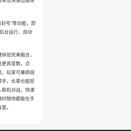
牌率及快速自摸等
防封号”等功能，部
过后台运行、自动
捷体验完美融合，
益更具变数，点
活，玩家可兼顾胡
顺手，长辈也能轻
人联机对战，快速
随时随地都能在手
喜爱。