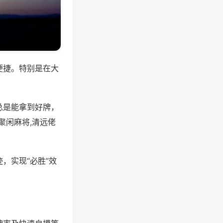
便捷。特别是在大
总是能拿到好牌，
聚闲麻将,清远佬
，实现“必胜”效
。