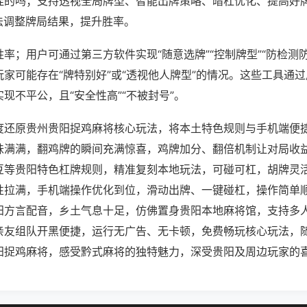
挂的吗；支持透视全局牌型、智能出牌策略、暗杠优化、提高好
法调整牌局结果，提升胜率。
率；用户可通过第三方软件实现“随意选牌”“控制牌型”“防检测
家可能存在“牌特别好”或“透视他人牌型”的情况。这些工具通
现不平公，且“安全性高”“不被封号”。
度还原贵州贵阳捉鸡麻将核心玩法，将本土特色规则与手机端便
味满满，翻鸡牌的瞬间充满惊喜，鸡牌加分、翻倍机制让对局收
豆等贵阳特色杠牌规则，精准复刻本地玩法，可碰可杠，胡牌灵
性拉满，手机端操作优化到位，滑动出牌、一键碰杠，操作简单
阳方言配音，乡土气息十足，仿佛置身贵阳本地麻将馆，支持多
亲友组队开黑便捷，运行无广告、无卡顿，免费畅玩核心玩法，
阳捉鸡麻将，感受黔式麻将的独特魅力，深受贵阳及周边玩家的