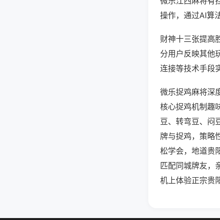
微乐江西麻将有
操作，通过AI算
财神十三张提高胜
分用户反映其他玩
连接等技术手段实
微乐捉鸡麻将深
核心捉鸡机制趣
豆、转弯豆、闷
牌与捉鸡，策略
松学会，地道贵
匹配同城牌友，
机上体验正宗贵