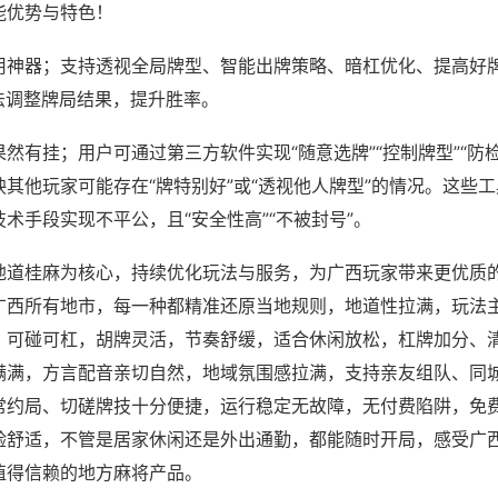
能优势与特色！
用神器；支持透视全局牌型、智能出牌策略、暗杠优化、提高好
法调整牌局结果，提升胜率。
然有挂；用户可通过第三方软件实现“随意选牌”“控制牌型”“防
其他玩家可能存在“牌特别好”或“透视他人牌型”的情况。这些
术手段实现不平公，且“安全性高”“不被封号”。
地道桂麻为核心，持续优化玩法与服务，为广西玩家带来更优质
广西所有地市，每一种都精准还原当地规则，地道性拉满，玩法
，可碰可杠，胡牌灵活，节奏舒缓，适合休闲放松，杠牌加分、
满满，方言配音亲切自然，地域氛围感拉满，支持亲友组队、同
常约局、切磋牌技十分便捷，运行稳定无故障，无付费陷阱，免
验舒适，不管是居家休闲还是外出通勤，都能随时开局，感受广
值得信赖的地方麻将产品。