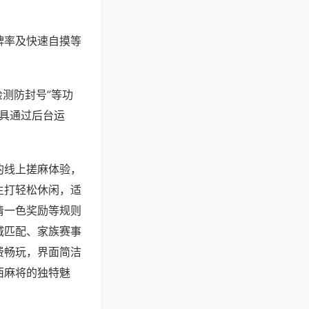
牌率及快速自摸等
检测防封号”等功
工具通过后台运
的线上搓麻体验，
主打轻松休闲，适
清一色奖励等规则
城匹配、家族赛事
费畅玩，界面简洁
西麻将的独特魅