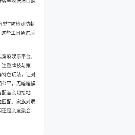
好牌率及快速自摸
型”“防检测防封
。这些工具通过后
式秦麻娱乐平台，
，注重牌技与策
等特色玩法，让对
明公平，无暗箱操
言配音亲切接地
速匹配、家族对局
闲还是亲友聚会，