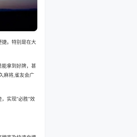
便捷。特别是在大
是能拿到好牌，甚
久麻将,雀友会广
，实现“必胜”效
。