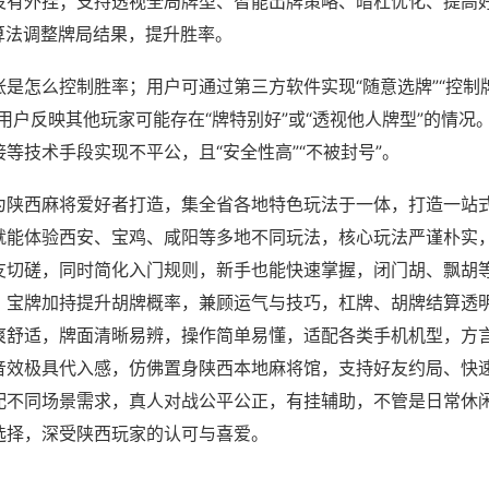
没有外挂；支持透视全局牌型、智能出牌策略、暗杠优化、提高
算法调整牌局结果，提升胜率。
是怎么控制胜率；用户可通过第三方软件实现“随意选牌”“控制牌
用户反映其他玩家可能存在“牌特别好”或“透视他人牌型”的情况
等技术手段实现不平公，且“安全性高”“不被封号”。
为陕西麻将爱好者打造，集全省各地特色玩法于一体，打造一站
就能体验西安、宝鸡、咸阳等多地不同玩法，核心玩法严谨朴实
友切磋，同时简化入门规则，新手也能快速掌握，闭门胡、飘胡
，宝牌加持提升胡牌概率，兼顾运气与技巧，杠牌、胡牌结算透
爽舒适，牌面清晰易辨，操作简单易懂，适配各类手机机型，方
音效极具代入感，仿佛置身陕西本地麻将馆，支持好友约局、快
配不同场景需求，真人对战公平公正，有挂辅助，不管是日常休
选择，深受陕西玩家的认可与喜爱。