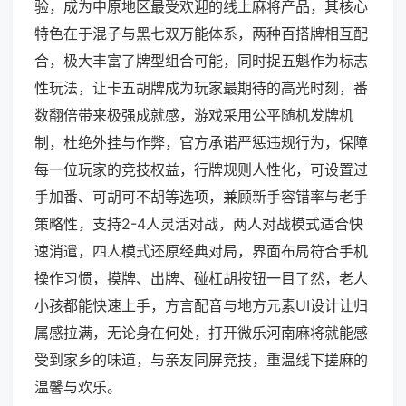
验，成为中原地区最受欢迎的线上麻将产品，其核心
特色在于混子与黑七双万能体系，两种百搭牌相互配
合，极大丰富了牌型组合可能，同时捉五魁作为标志
性玩法，让卡五胡牌成为玩家最期待的高光时刻，番
数翻倍带来极强成就感，游戏采用公平随机发牌机
制，杜绝外挂与作弊，官方承诺严惩违规行为，保障
每一位玩家的竞技权益，行牌规则人性化，可设置过
手加番、可胡可不胡等选项，兼顾新手容错率与老手
策略性，支持2-4人灵活对战，两人对战模式适合快
速消遣，四人模式还原经典对局，界面布局符合手机
操作习惯，摸牌、出牌、碰杠胡按钮一目了然，老人
小孩都能快速上手，方言配音与地方元素UI设计让归
属感拉满，无论身在何处，打开微乐河南麻将就能感
受到家乡的味道，与亲友同屏竞技，重温线下搓麻的
温馨与欢乐。