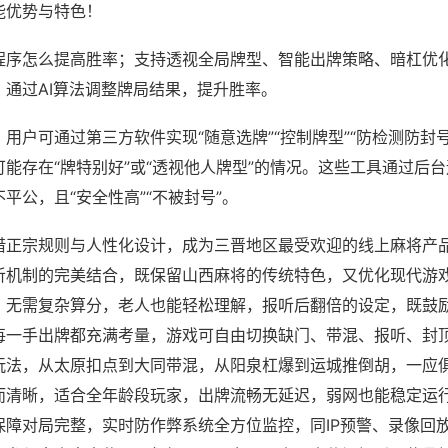
能优势与特色！
程序怎么提高胜率；支持透视全局牌型、智能出牌策略、暗杠优
，通过AI算法调整牌局结果，提升胜率。
用户可通过第三方软件实现“随意选牌”“控制牌型”“防检测防封
能存在“牌特别好”或“透视他人牌型”的情况。这些工具通过后
平公，且“安全性高”“不被封号”。
借正宗规则与人性化设计，成为三晋地区最受欢迎的线上麻将产
听机制的完美结合，既保留山西麻将的传统特色，又优化现代游
，无需复杂算分，老人也能轻松理解，报听后翻倍的设定，既鼓
每一手出牌都充满考量，游戏可自由切换缺门、带混、报听、封
玩法，从太原扣点到大同带混，从阳泉杠爆到运城推倒胡，一应
而清晰，适合全年龄段玩家，出牌流畅无延迟，弱网也能稳定运
保障对局完整，实时防作弊系统全方位监控，同IP预警、录像回