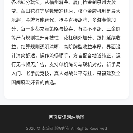
各地细分玩法，从福州游金、厦门抢金到泉州大菠
萝、莆田花杠等尽数精准还原，核心金牌机制是最大
乐趣，金牌万能替代、抢金直接胡牌、多游翻倍加
分，每一步都充满策略与惊喜，有金不平胡、三金倒
等严苛规则提升竞技性，花杠额外加分、跟打延续收
益，结算规则透明清晰，高阶牌型收益丰厚，界面设
计清爽舒适，操作流畅顺手，方言配音地道纯正，运
行无卡顿无广告，支持单机练习与联机对战，新手易
入门、老手能竞技，真人对战公平有挂，是福建及全
国闽麻爱好者的首选。
首页
资讯
网站地图
2026 © 南城网 版权所有 All Rights Reserved