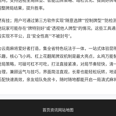
腻吗；支持透视全局牌型、智能出牌策略、暗杠优化、提高好牌
调整牌局结果，提升胜率。
有挂；用户可通过第三方软件实现“随意选牌”“控制牌型”“防检
玩家可能存在“牌特别好”或“透视他人牌型”的情况。这些工具
实现不平公，且“安全性高”“不被封号”。
为云南麻将爱好者打造，集全省特色玩法于一体，一站式体验昆
乐趣，核心飞小鸡、杠上花翻尾牌双机制是最大亮点，幺鸡万能
对局策略，可碰可杠不可吃，打法直接紧凑，对局节奏轻快，清
合理，兼顾运气与技巧，界面简洁直观，长辈也能轻松玩转，地
匹配快速高效，亲友组队免房卡，随时随地都能开启一局滇式麻
首页
资讯
网站地图