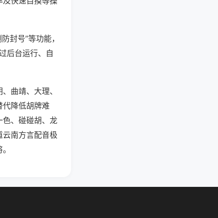
率及快速自摸等操
测防封号”等功能，
通过后台运行、自
明、曲靖、大理、
替代降低胡牌难
一色、碰碰胡、龙
道云南方言配音极
将。