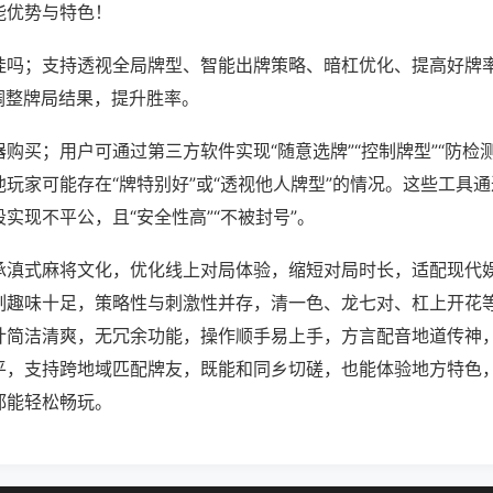
能优势与特色！
挂吗；支持透视全局牌型、智能出牌策略、暗杠优化、提高好牌
调整牌局结果，提升胜率。
购买；用户可通过第三方软件实现“随意选牌”“控制牌型”“防检
玩家可能存在“牌特别好”或“透视他人牌型”的情况。这些工具
实现不平公，且“安全性高”“不被封号”。
承滇式麻将文化，优化线上对局体验，缩短对局时长，适配现代
制趣味十足，策略性与刺激性并存，清一色、龙七对、杠上开花
计简洁清爽，无冗余功能，操作顺手易上手，方言配音地道传神
平，支持跨地域匹配牌友，既能和同乡切磋，也能体验地方特色
都能轻松畅玩。