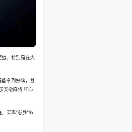
便捷。特别是在大
是能拿到好牌，甚
乐安徽麻将,红心
，实现“必胜”效
。