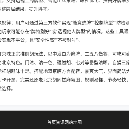
挂；支持透视全局牌型、智能出牌策略、暗杠优化、提高好牌率
调整牌局结果，提升胜率。
规律；用户可通过第三方软件实现“随意选牌”“控制牌型”“防检
玩家可能存在“牌特别好”或“透视他人牌型”的情况。这些工具
实现不平公，且“安全性高”“不被封号”。
打京味正宗推倒胡玩法，以中发白为箭牌、二五八做将，可吃可
老北京特色。门清、清一色、碰碰胡、七对等番型清晰，自摸三
抢杠胡趣味十足。搭配地道京腔方言配音，豪爽大气，界面简洁
房卡开黑，完美还原老北京胡同搓麻氛围，规则易懂、节奏轻快
质选择。
首页
资讯
网站地图