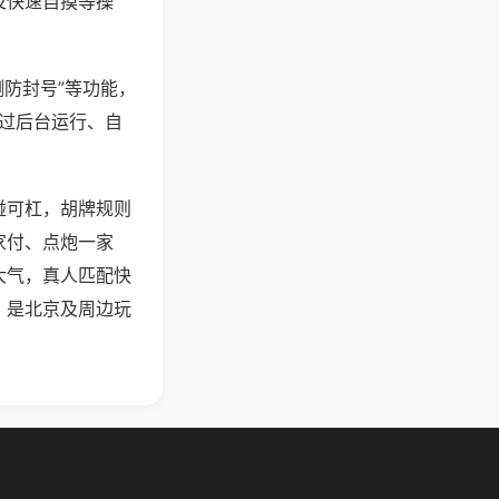
及快速自摸等操
测防封号”等功能，
通过后台运行、自
碰可杠，胡牌规则
家付、点炮一家
大气，真人匹配快
，是北京及周边玩