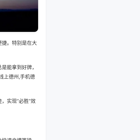
便捷。特别是在大
总是能拿到好牌，
线上德州,手机德
，实现“必胜”效
。