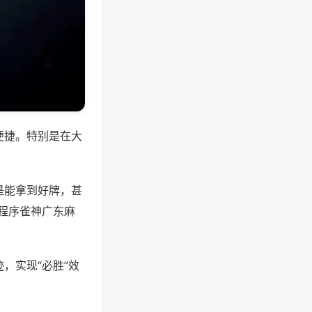
便捷。特别是在大
是能拿到好牌，甚
程序雀神广东麻
，实现“必胜”效
。