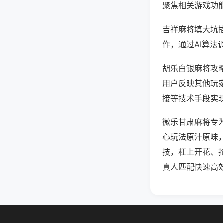
聚焦相关游戏功
吉祥麻将填大坑
作，通过AI算法
胡乐白银麻将攻略
用户反映其他玩家
接等技术手段实现
微乐甘肃麻将专
心玩法原汁原味
技，杠上开花、
真人匹配快速高