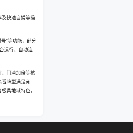
率及快速自摸等操
封号”等功能，部分
后台运行、自动连
将、门清加倍等核
高番牌型满足竞
音极具地域特色，