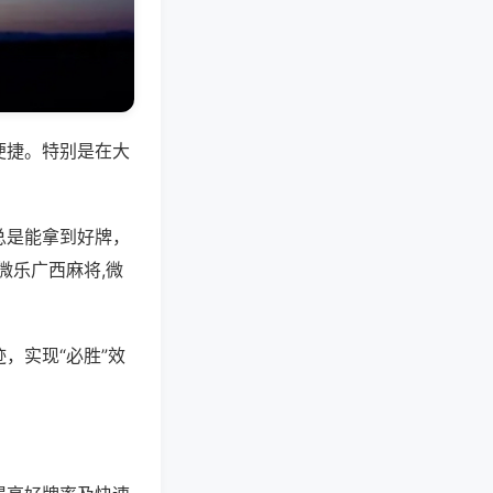
便捷。特别是在大
总是能拿到好牌，
微乐广西麻将,微
，实现“必胜”效
。