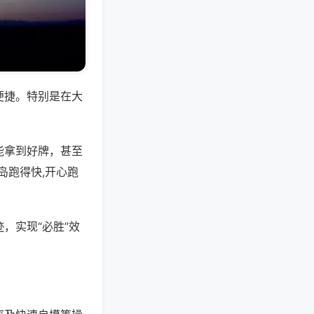
便捷。特别是在大
能拿到好牌，甚至
岛跑得快,开心跑
，实现“必胜”效
。