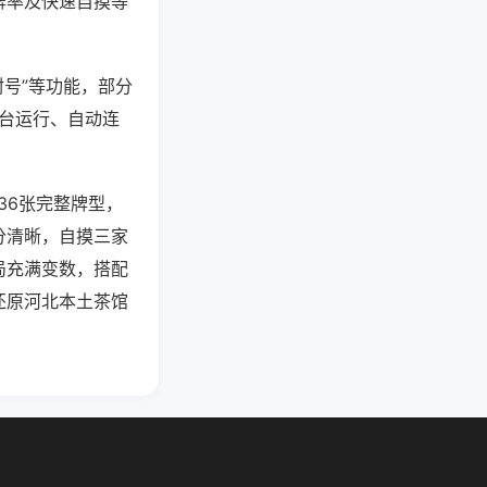
牌率及快速自摸等
封号”等功能，部分
后台运行、自动连
36张完整牌型，
分清晰，自摸三家
局充满变数，搭配
还原河北本土茶馆