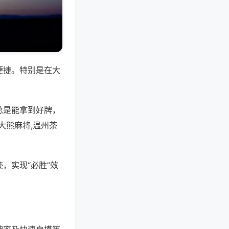
便捷。特别是在大
总是能拿到好牌，
大熊麻将,温州茶
，实现“必胜”效
。