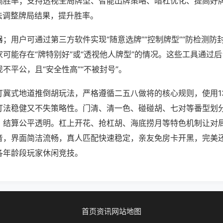
高胜率；支持透视全局牌型、智能出牌策略、暗杠优化、提高好
法调整牌局结果，提升胜率。
；用户可通过第三方软件实现“随意选牌”“控制牌型”“防检测防
可能存在“牌特别好”或“透视他人牌型”的情况。这些工具通过
不平公，且“安全性高”“不被封号”。
打冀式地道推倒胡玩法，严格遵循二五八做将的核心规则，使用1
打法稳健又不失策略性。门清、清一色、碰碰胡、七对等番型划
，结算公平透明。杠上开花、抢杠胡、海底捞月等特色机制让对
音，界面简洁流畅，真人匹配快速稳定，亲友免房卡开黑，完美
各年龄段玩家休闲竞技。
首页
资讯
网站地图