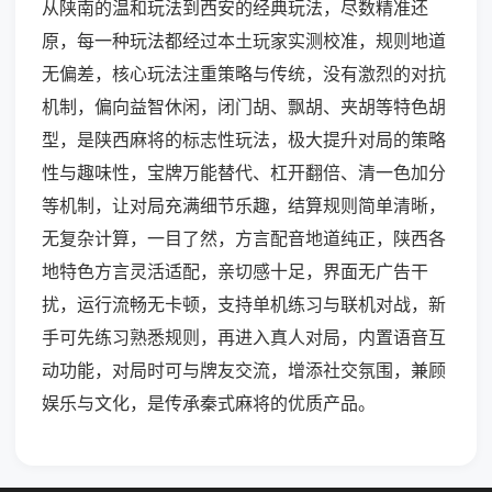
从陕南的温和玩法到西安的经典玩法，尽数精准还
原，每一种玩法都经过本土玩家实测校准，规则地道
无偏差，核心玩法注重策略与传统，没有激烈的对抗
机制，偏向益智休闲，闭门胡、飘胡、夹胡等特色胡
型，是陕西麻将的标志性玩法，极大提升对局的策略
性与趣味性，宝牌万能替代、杠开翻倍、清一色加分
等机制，让对局充满细节乐趣，结算规则简单清晰，
无复杂计算，一目了然，方言配音地道纯正，陕西各
地特色方言灵活适配，亲切感十足，界面无广告干
扰，运行流畅无卡顿，支持单机练习与联机对战，新
手可先练习熟悉规则，再进入真人对局，内置语音互
动功能，对局时可与牌友交流，增添社交氛围，兼顾
娱乐与文化，是传承秦式麻将的优质产品。