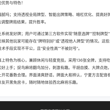
能优势与特色！
猫腻吗；支持透视全局牌型、智能出牌策略、暗杠优化、提高好
法调整牌局结果，提升胜率。
系统发好牌；用户可通过第三方软件实现“随意选牌”“控制牌型”
映其他玩家可能存在“牌特别好”或“透视他人牌型”的情况。这
术手段实现不平公，且“安全性高”“不被封号”。
塞上特色为核心，兼顾休闲与轻度竞技。采用136张全牌，支持
松好上手；捉鸟麻将翻鸟加分，刺激有趣。平胡自摸、大牌点炮
上开花番数合理。界面清爽舒适，牌面大易辨认，宁夏方言配音
亲友开黑免房卡，随时随地体验西北麻将乐趣。