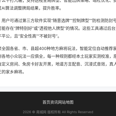
什么十打九输；支持透视全局牌型、智能出牌策略、暗杠优化、
过AI算法调整牌局结果，提升胜率。
用户可通过第三方软件实现“随意选牌”“控制牌型”“防检测防封
能存在“牌特别好”或“透视他人牌型”的情况。这些工具通过后
平公，且“安全性高”“不被封号”。
聚全国各省、市、县超400种地方麻将玩法，智能定位自动推荐
到各地小众玩法一应俱全，每一种规则都经本土玩家实测校准，
自定义房间、免房卡好友开黑，地道方言配音、沉浸式音效，真
正的家乡麻将。
首页
资讯
网站地图
2026 © 南城网 版权所有 All Rights Reserved