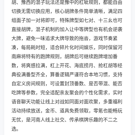
胡、豫西的混子玩法还是豫中的杠呲规则，都能自由
切换无需切换应用，核心胡牌条件简单清晰，满足四
组面子加一对将即可，特殊牌型如七对、十三幺也可
直接胡牌，混子机制的加入让中等牌型也有机会逆袭
大牌，避免一味追求大牌导致的拖沓，游戏节奏紧
凑，每局耗时短，适合碎片化时间娱乐，同时保留河
南麻将特有的跑牌规则，胡牌后可继续跑牌增加番
数，将爽感拉满，杠上开花、海底捞月、抢杠胡等经
典役满番型齐全，算番逻辑严谨符合本地习惯，支持
自定义房间规则，可设置封顶番数、是否带混、能否
吃牌等参数，完全适配亲友聚会的个性化需求，实时
语音聊天功能让线上对战如同面对面欢聚，多重福利
活动持续放送，金币、道具免费领取，零氪也能畅玩
无忧，是河南人线上社交、传承棋牌乐趣的不二之
选。