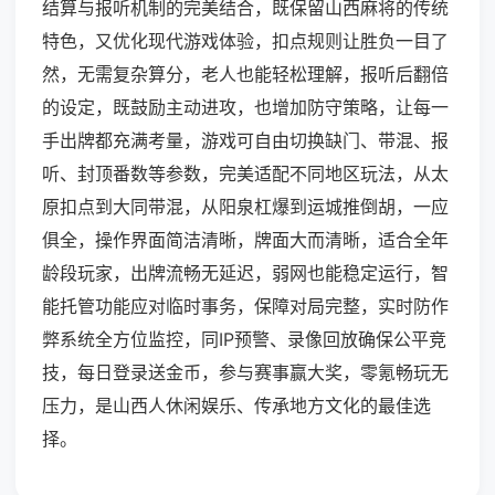
结算与报听机制的完美结合，既保留山西麻将的传统
特色，又优化现代游戏体验，扣点规则让胜负一目了
然，无需复杂算分，老人也能轻松理解，报听后翻倍
的设定，既鼓励主动进攻，也增加防守策略，让每一
手出牌都充满考量，游戏可自由切换缺门、带混、报
听、封顶番数等参数，完美适配不同地区玩法，从太
原扣点到大同带混，从阳泉杠爆到运城推倒胡，一应
俱全，操作界面简洁清晰，牌面大而清晰，适合全年
龄段玩家，出牌流畅无延迟，弱网也能稳定运行，智
能托管功能应对临时事务，保障对局完整，实时防作
弊系统全方位监控，同IP预警、录像回放确保公平竞
技，每日登录送金币，参与赛事赢大奖，零氪畅玩无
压力，是山西人休闲娱乐、传承地方文化的最佳选
择。