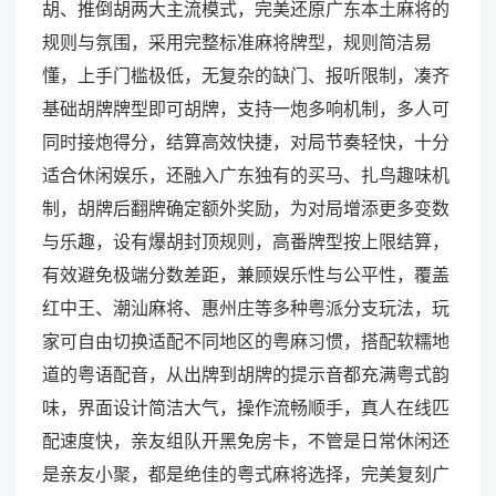
胡、推倒胡两大主流模式，完美还原广东本土麻将的
规则与氛围，采用完整标准麻将牌型，规则简洁易
懂，上手门槛极低，无复杂的缺门、报听限制，凑齐
基础胡牌牌型即可胡牌，支持一炮多响机制，多人可
同时接炮得分，结算高效快捷，对局节奏轻快，十分
适合休闲娱乐，还融入广东独有的买马、扎鸟趣味机
制，胡牌后翻牌确定额外奖励，为对局增添更多变数
与乐趣，设有爆胡封顶规则，高番牌型按上限结算，
有效避免极端分数差距，兼顾娱乐性与公平性，覆盖
红中王、潮汕麻将、惠州庄等多种粤派分支玩法，玩
家可自由切换适配不同地区的粤麻习惯，搭配软糯地
道的粤语配音，从出牌到胡牌的提示音都充满粤式韵
味，界面设计简洁大气，操作流畅顺手，真人在线匹
配速度快，亲友组队开黑免房卡，不管是日常休闲还
是亲友小聚，都是绝佳的粤式麻将选择，完美复刻广