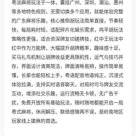
粤派麻将玩法于一体，囊括广州、深圳、潮汕、惠州
等多地特色规则，无需切换多个应用，就能体验完整
的广东麻将乐趣，核心推倒胡玩法简单直接，节奏轻
快，每局耗时短，适配碎片化娱乐需求，鸡平胡玩法
策略性更强，适合资深牌友切磋牌技，红中王玩法中
红中作为万能牌，大幅提升胡牌概率，趣味感十足，
买马扎鸟机制让胡牌收益更具随机性，运气与技巧并
存，界面设计清爽简洁，牌面清晰易辨，操作简单易
懂，长辈也能轻松上手，粤语配音地道纯正，沉浸式
体验拉满，支持实时语音聊天，对局时可与牌友交流
互动，增添社交乐趣，运行流畅无卡顿，无广告干
扰，免费开放所有基础玩法，随时随地都能开启一局
粤式麻将，休闲解压、联络感情两不误，是岭南地区
玩家线上搓麻的首选。