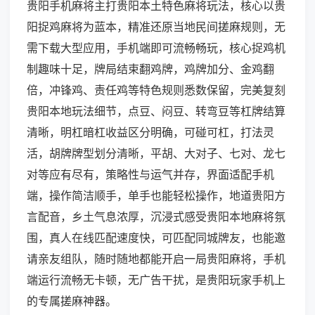
贵阳手机麻将主打贵阳本土特色麻将玩法，核心以贵
阳捉鸡麻将为蓝本，精准还原当地民间搓麻规则，无
需下载大型应用，手机端即可流畅畅玩，核心捉鸡机
制趣味十足，牌局结束翻鸡牌，鸡牌加分、金鸡翻
倍，冲锋鸡、责任鸡等特色规则悉数保留，完美复刻
贵阳本地玩法细节，点豆、闷豆、转弯豆等杠牌结算
清晰，明杠暗杠收益区分明确，可碰可杠，打法灵
活，胡牌牌型划分清晰，平胡、大对子、七对、龙七
对等应有尽有，策略性与运气并存，界面适配手机
端，操作简洁顺手，单手也能轻松操作，地道贵阳方
言配音，乡土气息浓厚，沉浸式感受贵阳本地麻将氛
围，真人在线匹配速度快，可匹配同城牌友，也能邀
请亲友组队，随时随地都能开启一局贵阳麻将，手机
端运行流畅无卡顿，无广告干扰，是贵阳玩家手机上
的专属搓麻神器。