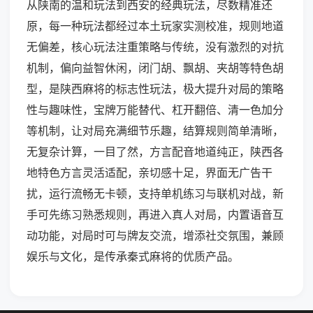
从陕南的温和玩法到西安的经典玩法，尽数精准还
原，每一种玩法都经过本土玩家实测校准，规则地道
无偏差，核心玩法注重策略与传统，没有激烈的对抗
机制，偏向益智休闲，闭门胡、飘胡、夹胡等特色胡
型，是陕西麻将的标志性玩法，极大提升对局的策略
性与趣味性，宝牌万能替代、杠开翻倍、清一色加分
等机制，让对局充满细节乐趣，结算规则简单清晰，
无复杂计算，一目了然，方言配音地道纯正，陕西各
地特色方言灵活适配，亲切感十足，界面无广告干
扰，运行流畅无卡顿，支持单机练习与联机对战，新
手可先练习熟悉规则，再进入真人对局，内置语音互
动功能，对局时可与牌友交流，增添社交氛围，兼顾
娱乐与文化，是传承秦式麻将的优质产品。