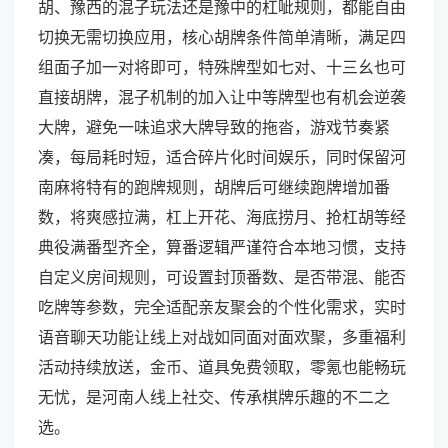
胡、豫西的混子玩法还是豫中的杠呲规则，都能自由
切换无需切换应用，核心胡牌条件简单清晰，满足四
组面子加一对将即可，特殊牌型如七对、十三幺也可
直接胡牌，混子机制的加入让中等牌型也有机会逆袭
大牌，避免一味追求大牌导致的拖沓，游戏节奏紧
凑，每局耗时短，适合碎片化时间娱乐，同时保留河
南麻将特有的跑牌规则，胡牌后可继续跑牌增加番
数，将爽感拉满，杠上开花、海底捞月、抢杠胡等经
典役满番型齐全，算番逻辑严谨符合本地习惯，支持
自定义房间规则，可设置封顶番数、是否带混、能否
吃牌等参数，完全适配亲友聚会的个性化需求，实时
语音聊天功能让线上对战如同面对面欢聚，多重福利
活动持续放送，金币、道具免费领取，零氪也能畅玩
无忧，是河南人线上社交、传承棋牌乐趣的不二之
选。