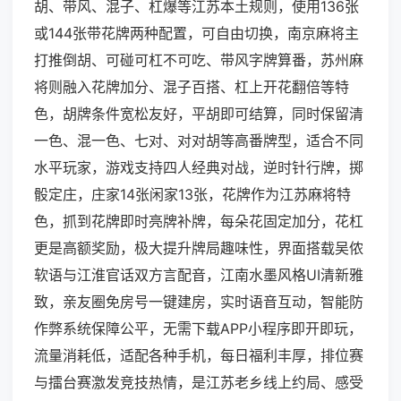
胡、带风、混子、杠爆等江苏本土规则，使用136张
或144张带花牌两种配置，可自由切换，南京麻将主
打推倒胡、可碰可杠不可吃、带风字牌算番，苏州麻
将则融入花牌加分、混子百搭、杠上开花翻倍等特
色，胡牌条件宽松友好，平胡即可结算，同时保留清
一色、混一色、七对、对对胡等高番牌型，适合不同
水平玩家，游戏支持四人经典对战，逆时针行牌，掷
骰定庄，庄家14张闲家13张，花牌作为江苏麻将特
色，抓到花牌即时亮牌补牌，每朵花固定加分，花杠
更是高额奖励，极大提升牌局趣味性，界面搭载吴侬
软语与江淮官话双方言配音，江南水墨风格UI清新雅
致，亲友圈免房号一键建房，实时语音互动，智能防
作弊系统保障公平，无需下载APP小程序即开即玩，
流量消耗低，适配各种手机，每日福利丰厚，排位赛
与擂台赛激发竞技热情，是江苏老乡线上约局、感受