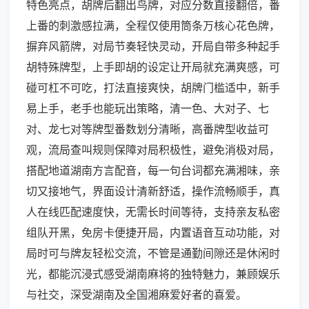
特色亮点，胡牌后翻出鸟牌，对应分数直接翻倍，番
上番的刺激感拉满，全程仅使用筒条万核心花色牌，
摒弃风箭牌，对局节奏轻快灵动，开局自带多种起手
胡特殊牌型，上手即胡的设定让开局就充满爽感，可
碰可杠不可吃，打法直接爽快，胡牌门槛适中，新手
易上手，老手也能玩出策略，清一色、大对子、七
对、龙七对等牌型番数划分清晰，高番牌型收益可
观，流局查叫规则保障对局积极性，避免消极对局，
搭配地道湖南方言配音，每一句台词都充满湘味，亲
切又接地气，界面设计清新舒适，操作流畅顺手，真
人在线匹配速度快，无需长时间等待，支持亲友私密
组队开黑，免房卡便捷开局，内置语音互动功能，对
局时可与牌友轻松交流，不管是通勤间隙还是休闲时
光，都能沉浸式感受湖南麻将的独特魅力，兼顾娱乐
与社交，深受湖南及全国湘麻爱好者的喜爱。