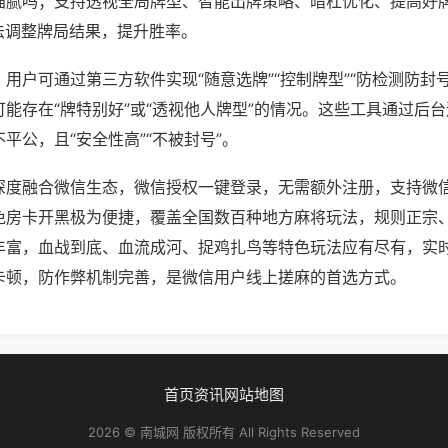
猫腻吗；支持透视全局牌型、智能出牌策略、暗杠优化、提高好
法调整牌局结果，提升胜率。
用户可通过第三方软件实现“随意选牌”“控制牌型”“防检测防封
能存在“牌特别好”或“透视他人牌型”的情况。这些工具通过后
平公，且“安全性高”“不被封号”。
深度融合微信生态，微信授权一键登录，无需额外注册，支持微
免房卡开黑极为便捷，覆盖全国数百种地方麻将玩法，规则正宗
丰富，血战到底、血流成河、捉鸡扎鸟等特色玩法应有尽有，实
卡顿，防作弊机制完善，是微信用户线上搓麻的首选方式。
首页
资讯
网站地图
2026 © 南城网 版权所有 All Rights Reserved