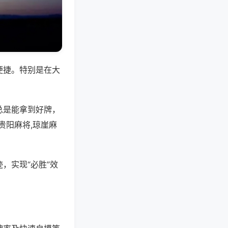
便捷。特别是在大
总是能拿到好牌，
贵阳麻将,琼崖麻
，实现“必胜”效
。